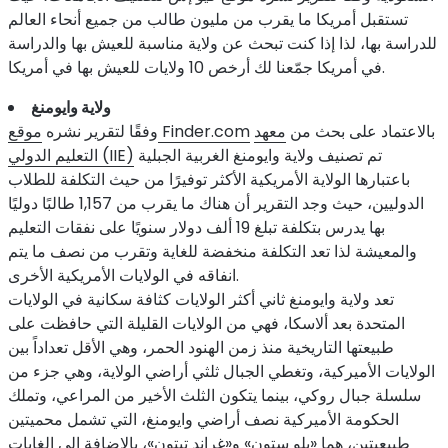
تستقبل أمريكا ما يقرب من مليون طالب من جميع أنحاء العالم
للدراسة بها، لذا إذا كنت تبحث عن ولاية مناسبة للعيش بها والدراسة
في أمريكا جمّعنا لك أرخص 10 ولايات للعيش بها في أمريكا.
ولاية وايومنغ
بالاعتماد على بحث من
معهد
موقع Finder.com
وفقًا لتقرير نشره
تم تصنيف ولاية وايومنغ الغربية الجبلية
التعليم الدولي (IIE)
باعتبارها الولاية الأمريكية الأكثر توفيرًا من حيث التكلفة للطلاب
الدوليين، حيث وجد التقرير أن هناك ما يقرب من 1,157 طالبًا دوليًا
بها يدرس بتكلفة تبلغ 19 ألف دولار سنويًا على نفقات التعليم
والمعيشة لذا تعد التكلفة منخفضة للغاية وتقرب من نصف ما يتم
انفاقه في الولايات الأمريكية الأخرى.
تعد ولاية وايومنغ ثاني أكثر الولايات كثافة سكانية في الولايات
المتحدة بعد ألاسكا، فهي من الولايات القليلة التي حافظت على
طبيعتها التاريخية منذ زمن الهنود الحمر، وهي الأقل تعداداً بين
الولايات الأميركية، وتغطي الجبال ثلثي أراضي الولاية، وهي جزء من
سلسلة جبال روكي، بينما يتكون الثلث الأخير من المراعي، وتملك
الحكومة الأميركية نصف أراضي وايومنغ، التي تشمل محميتين
طبيعيتين، هما «يلو ستون» و«غراند تيتون»، بالإضافة إلى الغابات