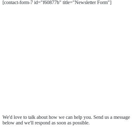
[contact-form-7 id="f60877b" title="Newsletter Form"]
About
Our Services
Our Partnerships
Resources & Events
Contact Us
Submit a Complaint
Stay in Touch
We'd love to talk about how we can help you. Send us a message
below and we'll respond as soon as possible.