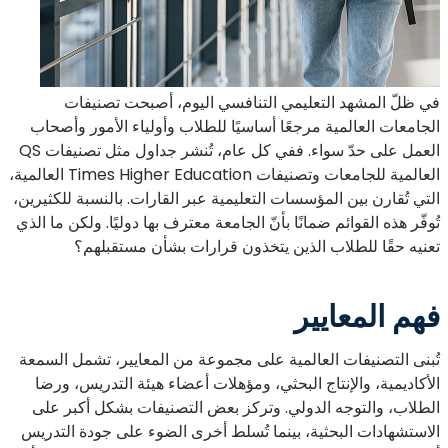
في ظلّ المشهد التعليمي التنافسي اليوم، أصبحت تصنيفات
الجامعات العالمية مرجعًا أساسيًا للطلاب وأولياء الأمور وأصحاب
العمل على حدّ سواء. ففي كل عام، تُنشر جداول مثل تصنيفات QS
العالمية للجامعات وتصنيفات Times Higher Education العالمية،
التي تُقارن بين المؤسسات التعليمية عبر القارات. بالنسبة للكثيرين،
تُوفّر هذه القوائم ضمانًا بأنّ الجامعة معترف بها دوليًا. ولكن ما الذي
تعنيه حقًا للطلاب الذين يتخذون قرارات بشأن مستقبلهم؟
فهم المعايير
تُبنى التصنيفات العالمية على مجموعة من المعايير، تشمل السمعة
الأكاديمية، والإنتاج البحثي، ومؤهلات أعضاء هيئة التدريس، ورضا
الطلاب، والتوجه الدولي. وتركز بعض التصنيفات بشكل أكبر على
الاستشهادات البحثية، بينما تُسلط أخرى الضوء على جودة التدريس